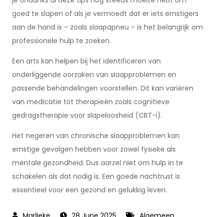
je ondanks al deze tips nog steeds moeite hebt om
goed te slapen of als je vermoedt dat er iets ernstigers
aan de hand is – zoals slaapapneu – is het belangrijk om
professionele hulp te zoeken.
Een arts kan helpen bij het identificeren van
onderliggende oorzaken van slaapproblemen en
passende behandelingen voorstellen. Dit kan variëren
van medicatie tot therapieën zoals cognitieve
gedragstherapie voor slapeloosheid (CBT-i).
Het negeren van chronische slaapproblemen kan
ernstige gevolgen hebben voor zowel fysieke als
mentale gezondheid. Dus aarzel niet om hulp in te
schakelen als dat nodig is. Een goede nachtrust is
essentieel voor een gezond en gelukkig leven.
28 June 2025
Algemeen