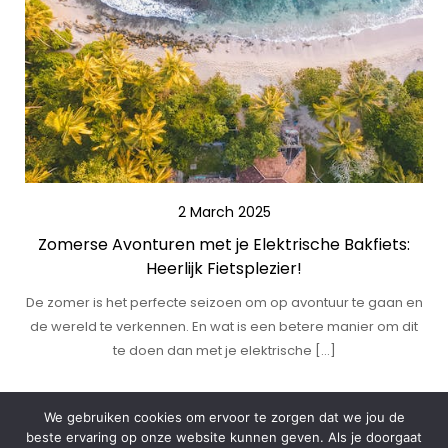
2 March 2025
Zomerse Avonturen met je Elektrische Bakfiets:
Heerlijk Fietsplezier!
De zomer is het perfecte seizoen om op avontuur te gaan en
de wereld te verkennen. En wat is een betere manier om dit
te doen dan met je elektrische […]
Posts
1
2
3
Next
We gebruiken cookies om ervoor te zorgen dat we jou de
beste ervaring op onze website kunnen geven. Als je doorgaat